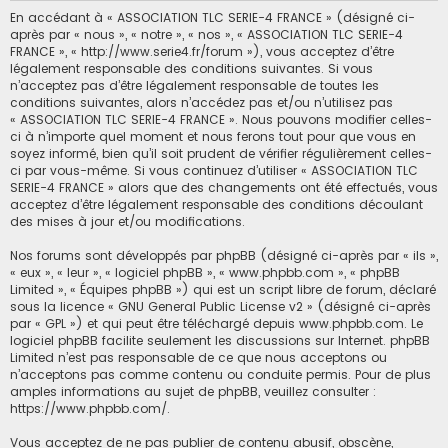
En accédant à « ASSOCIATION TLC SERIE-4 FRANCE » (désigné ci-
après par « nous », « notre », « nos », « ASSOCIATION TLC SERIE-4
FRANCE », « http://www.serie4.fr/forum »), vous acceptez d’être
légalement responsable des conditions suivantes. Si vous
n’acceptez pas d’être légalement responsable de toutes les
conditions suivantes, alors n’accédez pas et/ou n’utilisez pas
« ASSOCIATION TLC SERIE-4 FRANCE ». Nous pouvons modifier celles-
ci à n’importe quel moment et nous ferons tout pour que vous en
soyez informé, bien qu’il soit prudent de vérifier régulièrement celles-
ci par vous-même. Si vous continuez d’utiliser « ASSOCIATION TLC
SERIE-4 FRANCE » alors que des changements ont été effectués, vous
acceptez d’être légalement responsable des conditions découlant
des mises à jour et/ou modifications.
Nos forums sont développés par phpBB (désigné ci-après par « ils »,
« eux », « leur », « logiciel phpBB », « www.phpbb.com », « phpBB
Limited », « Équipes phpBB ») qui est un script libre de forum, déclaré
sous la licence «
GNU General Public License v2
» (désigné ci-après
par « GPL ») et qui peut être téléchargé depuis
www.phpbb.com
. Le
logiciel phpBB facilite seulement les discussions sur Internet. phpBB
Limited n’est pas responsable de ce que nous acceptons ou
n’acceptons pas comme contenu ou conduite permis. Pour de plus
amples informations au sujet de phpBB, veuillez consulter :
https://www.phpbb.com/
.
Vous acceptez de ne pas publier de contenu abusif, obscène,