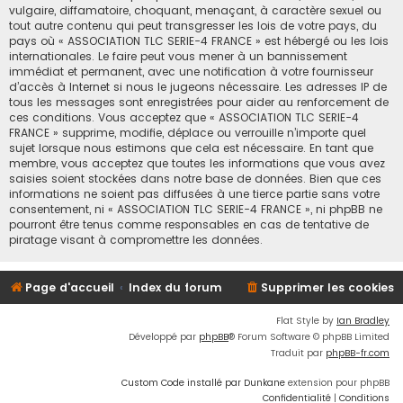
vulgaire, diffamatoire, choquant, menaçant, à caractère sexuel ou
tout autre contenu qui peut transgresser les lois de votre pays, du
pays où « ASSOCIATION TLC SERIE-4 FRANCE » est hébergé ou les lois
internationales. Le faire peut vous mener à un bannissement
immédiat et permanent, avec une notification à votre fournisseur
d’accès à Internet si nous le jugeons nécessaire. Les adresses IP de
tous les messages sont enregistrées pour aider au renforcement de
ces conditions. Vous acceptez que « ASSOCIATION TLC SERIE-4
FRANCE » supprime, modifie, déplace ou verrouille n’importe quel
sujet lorsque nous estimons que cela est nécessaire. En tant que
membre, vous acceptez que toutes les informations que vous avez
saisies soient stockées dans notre base de données. Bien que ces
informations ne soient pas diffusées à une tierce partie sans votre
consentement, ni « ASSOCIATION TLC SERIE-4 FRANCE », ni phpBB ne
pourront être tenus comme responsables en cas de tentative de
piratage visant à compromettre les données.
Page d'accueil
Index du forum
Supprimer les cookies
Flat Style by
Ian Bradley
Développé par
phpBB
® Forum Software © phpBB Limited
Traduit par
phpBB-fr.com
Custom Code installé par Dunkane
extension pour phpBB
Confidentialité
|
Conditions