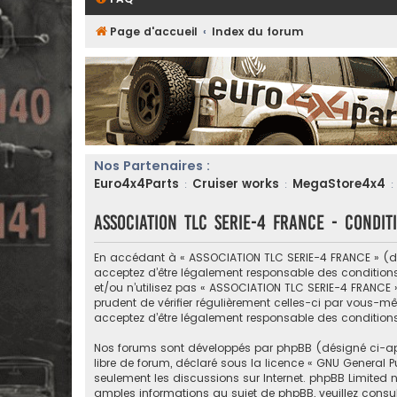
Page d'accueil
Index du forum
Nos Partenaires :
Euro4x4Parts
Cruiser works
MegaStore4x4
:
:
:
ASSOCIATION TLC SERIE-4 FRANCE - Conditi
En accédant à « ASSOCIATION TLC SERIE-4 FRANCE » (dési
acceptez d’être légalement responsable des conditions
et/ou n’utilisez pas « ASSOCIATION TLC SERIE-4 FRANCE 
prudent de vérifier régulièrement celles-ci par vous-m
acceptez d’être légalement responsable des condition
Nos forums sont développés par phpBB (désigné ci-après 
libre de forum, déclaré sous la licence «
GNU General Pu
seulement les discussions sur Internet. phpBB Limite
amples informations au sujet de phpBB, veuillez consul