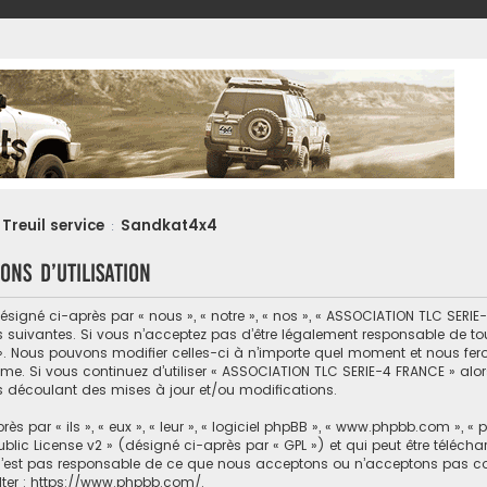
Treuil service
Sandkat4x4
:
ons d’utilisation
gné ci-après par « nous », « notre », « nos », « ASSOCIATION TLC SERIE-4
 suivantes. Si vous n’acceptez pas d’être légalement responsable de tou
». Nous pouvons modifier celles-ci à n’importe quel moment et nous feron
ême. Si vous continuez d’utiliser « ASSOCIATION TLC SERIE-4 FRANCE » al
s découlant des mises à jour et/ou modifications.
par « ils », « eux », « leur », « logiciel phpBB », « www.phpbb.com », « 
blic License v2
» (désigné ci-après par « GPL ») et qui peut être téléch
d n’est pas responsable de ce que nous acceptons ou n’acceptons pas 
ter :
https://www.phpbb.com/
.