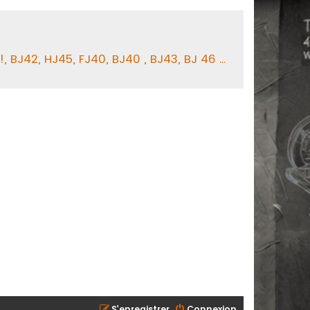
BJ42, HJ45, FJ40, BJ40 , BJ43, BJ 46 ...
S’enregistrer
Connexion