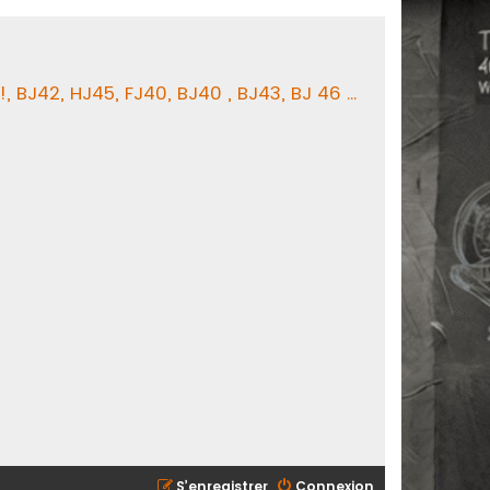
BJ42, HJ45, FJ40, BJ40 , BJ43, BJ 46 ...
S’enregistrer
Connexion