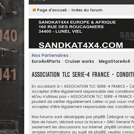
Page d'accueil
Index du forum
Nos Partenaires :
Euro4x4Parts
Cruiser works
MegaStore4x4
:
:
:
ASSOCIATION TLC SERIE-4 FRANCE - Conditi
En accédant à « ASSOCIATION TLC SERIE-4 FRANCE » (dési
acceptez d’être légalement responsable des conditions
et/ou n’utilisez pas « ASSOCIATION TLC SERIE-4 FRANCE 
prudent de vérifier régulièrement celles-ci par vous-m
acceptez d’être légalement responsable des condition
Nos forums sont développés par phpBB (désigné ci-après 
libre de forum, déclaré sous la licence «
GNU General Pu
seulement les discussions sur Internet. phpBB Limite
amples informations au sujet de phpBB, veuillez consul