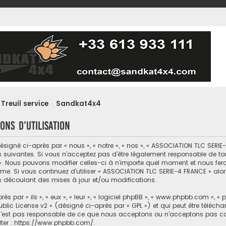
Treuil service
Sandkat4x4
:
ons d’utilisation
gné ci-après par « nous », « notre », « nos », « ASSOCIATION TLC SERIE-4
 suivantes. Si vous n’acceptez pas d’être légalement responsable de tou
». Nous pouvons modifier celles-ci à n’importe quel moment et nous feron
ême. Si vous continuez d’utiliser « ASSOCIATION TLC SERIE-4 FRANCE » al
s découlant des mises à jour et/ou modifications.
par « ils », « eux », « leur », « logiciel phpBB », « www.phpbb.com », « 
blic License v2
» (désigné ci-après par « GPL ») et qui peut être téléch
d n’est pas responsable de ce que nous acceptons ou n’acceptons pas 
ter :
https://www.phpbb.com/
.