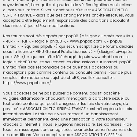
soyez informé, bien qu’il soit prudent de vérifier régulièrement celles-
ci par vous-même. Si vous continuez d’utiliser « ASSOCIATION TLC
SERIE-4 FRANCE » alors que des changements ont été effectués, vous
acceptez d’être légalement responsable des conditions découlant
des mises à jour et/ou modifications.
Nos forums sont développés par phpBB (désigné ci-après par « ils »,
« eux », « leur », « logiciel phpBB », « www.phpbb.com », « phpBB
Limited », « Équipes phpBB ») qui est un script libre de forum, déclaré
sous la licence «
GNU General Public License v2
» (désigné ci-après
par « GPL ») et qui peut être téléchargé depuis
www.phpbb.com
. Le
logiciel phpBB facilite seulement les discussions sur Internet. phpBB
Limited n’est pas responsable de ce que nous acceptons ou
n’acceptons pas comme contenu ou conduite permis. Pour de plus
amples informations au sujet de phpBB, veuillez consulter :
https://www.phpbb.com/
.
Vous acceptez de ne pas publier de contenu abusif, obscène,
vulgaire, diffamatoire, choquant, menaçant, à caractère sexuel ou
tout autre contenu qui peut transgresser les lois de votre pays, du
pays où « ASSOCIATION TLC SERIE-4 FRANCE » est hébergé ou les lois
internationales. Le faire peut vous mener à un bannissement
immédiat et permanent, avec une notification à votre fournisseur
d’accès à Internet si nous le jugeons nécessaire. Les adresses IP de
tous les messages sont enregistrées pour aider au renforcement de
ces conditions. Vous acceptez que « ASSOCIATION TLC SERIE-4