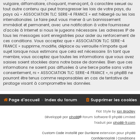
vulgaire, diffamatoire, choquant, menaçant, à caractère sexuel ou
tout autre contenu qui peut transgresser les lois de votre pays, du
pays où « ASSOCIATION TLC SERIE-4 FRANCE » est hébergé ou les lois
internationales. Le faire peut vous mener à un bannissement
immédiat et permanent, avec une notification à votre fournisseur
d’accès à Internet si nous le jugeons nécessaire. Les adresses IP de
tous les messages sont enregistrées pour aider au renforcement de
ces conditions. Vous acceptez que « ASSOCIATION TLC SERIE-4
FRANCE » supprime, modifie, déplace ou verrouille n’importe quel
sujet lorsque nous estimons que cela est nécessaire. En tant que
membre, vous acceptez que toutes les informations que vous avez
saisies soient stockées dans notre base de données. Bien que ces
informations ne soient pas diffusées à une tierce partie sans votre
consentement, ni « ASSOCIATION TLC SERIE-4 FRANCE », ni phpBB ne
pourront être tenus comme responsables en cas de tentative de
piratage visant à compromettre les données.
Page d'accueil
Index du forum
Supprimer les cookies
Flat Style by
Ian Bradley
Développé par
phpBB
® Forum Software © phpBB Limited
Traduit par
phpBB-fr.com
Custom Code installé par Dunkane
extension pour phpBB
Confidentialité
|
Conditions