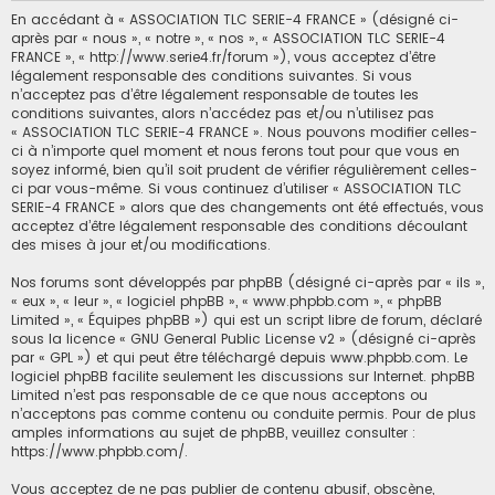
En accédant à « ASSOCIATION TLC SERIE-4 FRANCE » (désigné ci-
après par « nous », « notre », « nos », « ASSOCIATION TLC SERIE-4
FRANCE », « http://www.serie4.fr/forum »), vous acceptez d’être
légalement responsable des conditions suivantes. Si vous
n’acceptez pas d’être légalement responsable de toutes les
conditions suivantes, alors n’accédez pas et/ou n’utilisez pas
« ASSOCIATION TLC SERIE-4 FRANCE ». Nous pouvons modifier celles-
ci à n’importe quel moment et nous ferons tout pour que vous en
soyez informé, bien qu’il soit prudent de vérifier régulièrement celles-
ci par vous-même. Si vous continuez d’utiliser « ASSOCIATION TLC
SERIE-4 FRANCE » alors que des changements ont été effectués, vous
acceptez d’être légalement responsable des conditions découlant
des mises à jour et/ou modifications.
Nos forums sont développés par phpBB (désigné ci-après par « ils »,
« eux », « leur », « logiciel phpBB », « www.phpbb.com », « phpBB
Limited », « Équipes phpBB ») qui est un script libre de forum, déclaré
sous la licence «
GNU General Public License v2
» (désigné ci-après
par « GPL ») et qui peut être téléchargé depuis
www.phpbb.com
. Le
logiciel phpBB facilite seulement les discussions sur Internet. phpBB
Limited n’est pas responsable de ce que nous acceptons ou
n’acceptons pas comme contenu ou conduite permis. Pour de plus
amples informations au sujet de phpBB, veuillez consulter :
https://www.phpbb.com/
.
Vous acceptez de ne pas publier de contenu abusif, obscène,