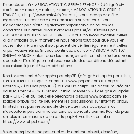
En accédant à « ASSOCIATION TLC SERIE-4 FRANCE » (désigné ci-
après par « nous », « notre », « nos », « ASSOCIATION TLC SERIE-4
FRANCE », « http://www.serie4.fr/forum »), vous acceptez d’être
légalement responsable des conditions suivantes. Si vous
n’acceptez pas d’être légalement responsable de toutes les
conditions suivantes, alors n’accédez pas et/ou n’utilisez pas
« ASSOCIATION TLC SERIE-4 FRANCE ». Nous pouvons modifier celles-
ci à n’importe quel moment et nous ferons tout pour que vous en
soyez informé, bien qu’il soit prudent de vérifier régulièrement celles-
ci par vous-même. Si vous continuez d’utiliser « ASSOCIATION TLC
SERIE-4 FRANCE » alors que des changements ont été effectués, vous
acceptez d’être légalement responsable des conditions découlant
des mises à jour et/ou modifications.
Nos forums sont développés par phpBB (désigné ci-après par « ils »,
« eux », « leur », « logiciel phpBB », « www.phpbb.com », « phpBB
Limited », « Équipes phpBB ») qui est un script libre de forum, déclaré
sous la licence «
GNU General Public License v2
» (désigné ci-après
par « GPL ») et qui peut être téléchargé depuis
www.phpbb.com
. Le
logiciel phpBB facilite seulement les discussions sur Internet. phpBB
Limited n’est pas responsable de ce que nous acceptons ou
n’acceptons pas comme contenu ou conduite permis. Pour de plus
amples informations au sujet de phpBB, veuillez consulter :
https://www.phpbb.com/
.
Vous acceptez de ne pas publier de contenu abusif, obscène,