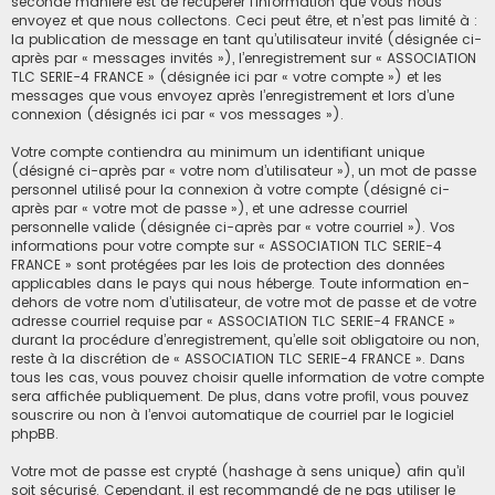
seconde manière est de récupérer l’information que vous nous
envoyez et que nous collectons. Ceci peut être, et n’est pas limité à :
la publication de message en tant qu’utilisateur invité (désignée ci-
après par « messages invités »), l’enregistrement sur « ASSOCIATION
TLC SERIE-4 FRANCE » (désignée ici par « votre compte ») et les
messages que vous envoyez après l’enregistrement et lors d’une
connexion (désignés ici par « vos messages »).
Votre compte contiendra au minimum un identifiant unique
(désigné ci-après par « votre nom d’utilisateur »), un mot de passe
personnel utilisé pour la connexion à votre compte (désigné ci-
après par « votre mot de passe »), et une adresse courriel
personnelle valide (désignée ci-après par « votre courriel »). Vos
informations pour votre compte sur « ASSOCIATION TLC SERIE-4
FRANCE » sont protégées par les lois de protection des données
applicables dans le pays qui nous héberge. Toute information en-
dehors de votre nom d’utilisateur, de votre mot de passe et de votre
adresse courriel requise par « ASSOCIATION TLC SERIE-4 FRANCE »
durant la procédure d’enregistrement, qu’elle soit obligatoire ou non,
reste à la discrétion de « ASSOCIATION TLC SERIE-4 FRANCE ». Dans
tous les cas, vous pouvez choisir quelle information de votre compte
sera affichée publiquement. De plus, dans votre profil, vous pouvez
souscrire ou non à l’envoi automatique de courriel par le logiciel
phpBB.
Votre mot de passe est crypté (hashage à sens unique) afin qu’il
soit sécurisé. Cependant, il est recommandé de ne pas utiliser le