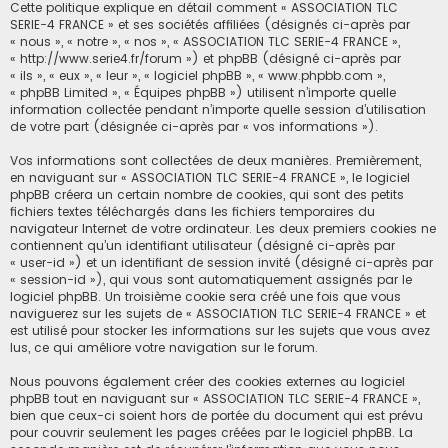
Cette politique explique en détail comment « ASSOCIATION TLC
SERIE-4 FRANCE » et ses sociétés affiliées (désignés ci-après par
« nous », « notre », « nos », « ASSOCIATION TLC SERIE-4 FRANCE »,
« http://www.serie4.fr/forum ») et phpBB (désigné ci-après par
« ils », « eux », « leur », « logiciel phpBB », « www.phpbb.com »,
« phpBB Limited », « Équipes phpBB ») utilisent n’importe quelle
information collectée pendant n’importe quelle session d’utilisation
de votre part (désignée ci-après par « vos informations »).
Vos informations sont collectées de deux manières. Premièrement,
en naviguant sur « ASSOCIATION TLC SERIE-4 FRANCE », le logiciel
phpBB créera un certain nombre de cookies, qui sont des petits
fichiers textes téléchargés dans les fichiers temporaires du
navigateur Internet de votre ordinateur. Les deux premiers cookies ne
contiennent qu’un identifiant utilisateur (désigné ci-après par
« user-id ») et un identifiant de session invité (désigné ci-après par
« session-id »), qui vous sont automatiquement assignés par le
logiciel phpBB. Un troisième cookie sera créé une fois que vous
naviguerez sur les sujets de « ASSOCIATION TLC SERIE-4 FRANCE » et
est utilisé pour stocker les informations sur les sujets que vous avez
lus, ce qui améliore votre navigation sur le forum.
Nous pouvons également créer des cookies externes au logiciel
phpBB tout en naviguant sur « ASSOCIATION TLC SERIE-4 FRANCE »,
bien que ceux-ci soient hors de portée du document qui est prévu
pour couvrir seulement les pages créées par le logiciel phpBB. La