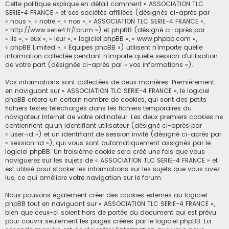
Cette politique explique en détail comment « ASSOCIATION TLC
SERIE-4 FRANCE » et ses sociétés affiliées (désignés ci-après par
« nous », « notre », « nos », « ASSOCIATION TLC SERIE-4 FRANCE »,
« http://www.serie4.fr/forum ») et phpBB (désigné ci-après par
« ils », « eux », « leur », « logiciel phpBB », « www.phpbb.com »,
« phpBB Limited », « Équipes phpBB ») utilisent n’importe quelle
information collectée pendant n’importe quelle session d’utilisation
de votre part (désignée ci-après par « vos informations »).
Vos informations sont collectées de deux manières. Premièrement,
en naviguant sur « ASSOCIATION TLC SERIE-4 FRANCE », le logiciel
phpBB créera un certain nombre de cookies, qui sont des petits
fichiers textes téléchargés dans les fichiers temporaires du
navigateur Internet de votre ordinateur. Les deux premiers cookies ne
contiennent qu’un identifiant utilisateur (désigné ci-après par
« user-id ») et un identifiant de session invité (désigné ci-après par
« session-id »), qui vous sont automatiquement assignés par le
logiciel phpBB. Un troisième cookie sera créé une fois que vous
naviguerez sur les sujets de « ASSOCIATION TLC SERIE-4 FRANCE » et
est utilisé pour stocker les informations sur les sujets que vous avez
lus, ce qui améliore votre navigation sur le forum.
Nous pouvons également créer des cookies externes au logiciel
phpBB tout en naviguant sur « ASSOCIATION TLC SERIE-4 FRANCE »,
bien que ceux-ci soient hors de portée du document qui est prévu
pour couvrir seulement les pages créées par le logiciel phpBB. La