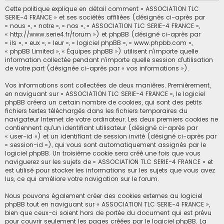
Cette politique explique en détail comment « ASSOCIATION TLC
SERIE-4 FRANCE » et ses sociétés affiliées (désignés ci-après par
« nous », « notre », « nos », « ASSOCIATION TLC SERIE-4 FRANCE »,
« http://www.serie4.fr/forum ») et phpBB (désigné ci-après par
« ils », « eux », « leur », « logiciel phpBB », « www.phpbb.com »,
« phpBB Limited », « Équipes phpBB ») utilisent n’importe quelle
information collectée pendant n’importe quelle session d’utilisation
de votre part (désignée ci-après par « vos informations »).
Vos informations sont collectées de deux manières. Premièrement,
en naviguant sur « ASSOCIATION TLC SERIE-4 FRANCE », le logiciel
phpBB créera un certain nombre de cookies, qui sont des petits
fichiers textes téléchargés dans les fichiers temporaires du
navigateur Internet de votre ordinateur. Les deux premiers cookies ne
contiennent qu’un identifiant utilisateur (désigné ci-après par
« user-id ») et un identifiant de session invité (désigné ci-après par
« session-id »), qui vous sont automatiquement assignés par le
logiciel phpBB. Un troisième cookie sera créé une fois que vous
naviguerez sur les sujets de « ASSOCIATION TLC SERIE-4 FRANCE » et
est utilisé pour stocker les informations sur les sujets que vous avez
lus, ce qui améliore votre navigation sur le forum.
Nous pouvons également créer des cookies externes au logiciel
phpBB tout en naviguant sur « ASSOCIATION TLC SERIE-4 FRANCE »,
bien que ceux-ci soient hors de portée du document qui est prévu
pour couvrir seulement les pages créées par le logiciel phpBB. La