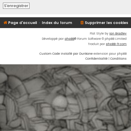
S’enregistrer
Page d'accueil
Index du forum
Supprimer les cookies
Flat Style by
Ian Bradley
Développé par
phpBB
® Forum Software © phpBB Limited
Traduit par
phpBB-fr.com
Custom Code installé par Dunkane
extension pour phpBB
Confidentialité
|
Conditions