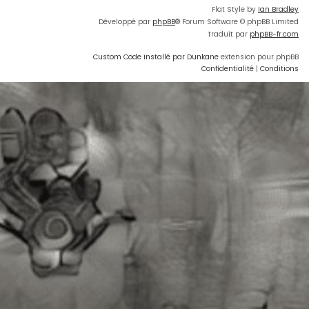
Flat Style by
Ian Bradley
Développé par
phpBB
® Forum Software © phpBB Limited
Traduit par
phpBB-fr.com
Custom Code installé par Dunkane
extension pour phpBB
Confidentialité
|
Conditions