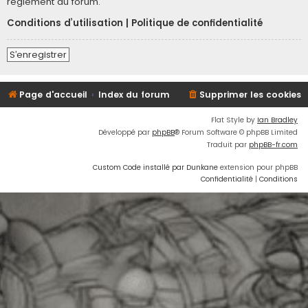
règlement du forum.
Conditions d’utilisation
|
Politique de confidentialité
S’enregistrer
Page d'accueil
Index du forum
Supprimer les cookies
Flat Style by
Ian Bradley
Développé par
phpBB
® Forum Software © phpBB Limited
Traduit par
phpBB-fr.com
Custom Code installé par Dunkane
extension pour phpBB
Confidentialité
|
Conditions