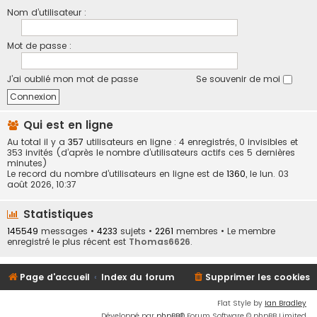
Nom d’utilisateur :
Mot de passe :
J’ai oublié mon mot de passe
Se souvenir de moi
Qui est en ligne
Au total il y a
357
utilisateurs en ligne : 4 enregistrés, 0 invisibles et
353 invités (d’après le nombre d’utilisateurs actifs ces 5 dernières
minutes)
Le record du nombre d’utilisateurs en ligne est de
1360
, le lun. 03
août 2026, 10:37
Statistiques
145549
messages •
4233
sujets •
2261
membres • Le membre
enregistré le plus récent est
Thomas6626
.
Page d'accueil
Index du forum
Supprimer les cookies
Flat Style by
Ian Bradley
Développé par
phpBB
® Forum Software © phpBB Limited