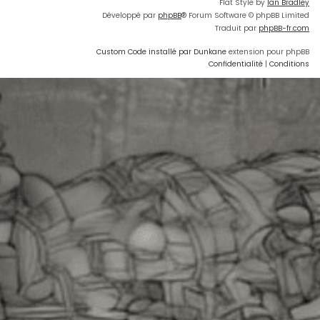
Flat Style by
Ian Bradley
Développé par
phpBB
® Forum Software © phpBB Limited
Traduit par
phpBB-fr.com
Custom Code installé par Dunkane
extension pour phpBB
Confidentialité
|
Conditions