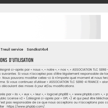
Treuil service
Sandkat4x4
:
ons d’utilisation
gné ci-après par « nous », « notre », « nos », « ASSOCIATION TLC SERIE-4
 suivantes. Si vous n’acceptez pas d’être légalement responsable de tou
». Nous pouvons modifier celles-ci à n’importe quel moment et nous feron
ême. Si vous continuez d’utiliser « ASSOCIATION TLC SERIE-4 FRANCE » al
s découlant des mises à jour et/ou modifications.
par « ils », « eux », « leur », « logiciel phpBB », « www.phpbb.com », « 
blic License v2
» (désigné ci-après par « GPL ») et qui peut être téléch
d n’est pas responsable de ce que nous acceptons ou n’acceptons pas 
ter :
https://www.phpbb.com/
.