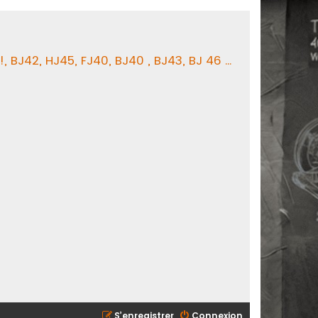
BJ42, HJ45, FJ40, BJ40 , BJ43, BJ 46 ...
S’enregistrer
Connexion