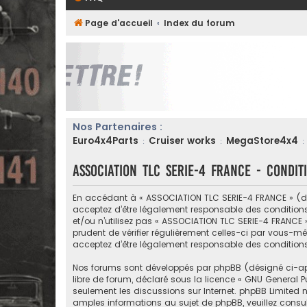
Page d'accueil
Index du forum
Nos Partenaires :
Euro4x4Parts
Cruiser works
MegaStore4x4
:
:
:
ASSOCIATION TLC SERIE-4 FRANCE - Conditi
En accédant à « ASSOCIATION TLC SERIE-4 FRANCE » (dési
acceptez d’être légalement responsable des conditions
et/ou n’utilisez pas « ASSOCIATION TLC SERIE-4 FRANCE 
prudent de vérifier régulièrement celles-ci par vous-m
acceptez d’être légalement responsable des condition
Nos forums sont développés par phpBB (désigné ci-après 
libre de forum, déclaré sous la licence «
GNU General Pu
seulement les discussions sur Internet. phpBB Limite
amples informations au sujet de phpBB, veuillez consul