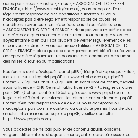
après par « nous », « notre », « nos », « ASSOCIATION TLC SERIE-4
FRANCE », « http://www.serie4.fr/forum »), vous acceptez d’être
légalement responsable des conditions suivantes. Si vous
n’acceptez pas d’être légalement responsable de toutes les
conditions suivantes, alors n’accédez pas et/ou n’utilisez pas
« ASSOCIATION TLC SERIE-4 FRANCE ». Nous pouvons modifier celles-
ci à n’importe quel moment et nous ferons tout pour que vous en
soyez informé, bien qu’il soit prudent de vérifier régulièrement celles-
ci par vous-même. Si vous continuez d’utiliser « ASSOCIATION TLC
SERIE-4 FRANCE » alors que des changements ont été effectués, vous
acceptez d’être légalement responsable des conditions découlant
des mises à jour et/ou modifications.
Nos forums sont développés par phpBB (désigné ci-après par « ils »,
« eux », « leur », « logiciel phpBB », « www.phpbb.com », « phpBB
Limited », « Équipes phpBB ») qui est un script libre de forum, déclaré
sous la licence «
GNU General Public License v2
» (désigné ci-après
par « GPL ») et qui peut être téléchargé depuis
www.phpbb.com
. Le
logiciel phpBB facilite seulement les discussions sur Internet. phpBB
Limited n’est pas responsable de ce que nous acceptons ou
n’acceptons pas comme contenu ou conduite permis. Pour de plus
amples informations au sujet de phpBB, veuillez consulter :
https://www.phpbb.com/
.
Vous acceptez de ne pas publier de contenu abusif, obscène,
vulgaire, diffamatoire, choquant, menaçant, à caractère sexuel ou