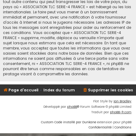
tout autre contenu qui peut transgresser les lois de votre pays, du
pays où « ASSOCIATION TLC SERIE-4 FRANCE » est hébergé ou les lois
internationales. Le faire peut vous mener à un bannissement
immédiat et permanent, avec une notification à votre fournisseur
d’accès à Internet si nous le jugeons nécessaire. Les adresses IP de
tous les messages sont enregistrées pour aider au renforcement de
ces conditions. Vous acceptez que « ASSOCIATION TLC SERIE-4
FRANCE » supprime, modifie, déplace ou verrouille n’importe quel
sujet lorsque nous estimons que cela est nécessaire. En tant que
membre, vous acceptez que toutes les informations que vous avez
saisies soient stockées dans notre base de données. Bien que ces
informations ne soient pas diffusées à une tierce partie sans votre
consentement, ni « ASSOCIATION TLC SERIE-4 FRANCE », ni phpBB ne
pourront être tenus comme responsables en cas de tentative de
piratage visant à compromettre les données.
Page d'accueil
Index du forum
Supprimer les cookies
Flat Style by
Ian Bradley
Développé par
phpBB
® Forum Software © phpBB Limited
Traduit par
phpBB-fr.com
Custom Code installé par Dunkane
extension pour phpBB
Confidentialité
|
Conditions