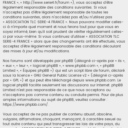
FRANCE », « http://www.serie4.fr/forum »), vous acceptez d’être
légalement responsable des conditions suivantes. Si vous
n’acceptez pas d’être légalement responsable de toutes les
conditions suivantes, alors n’accédez pas et/ou n’utilisez pas
« ASSOCIATION TLC SERIE-4 FRANCE ». Nous pouvons modifier celles-
ci à n’importe quel moment et nous ferons tout pour que vous en
soyez informé, bien qu’il soit prudent de vérifier régulièrement celles-
ci par vous-même. Si vous continuez d’utiliser « ASSOCIATION TLC
SERIE-4 FRANCE » alors que des changements ont été effectués, vous
acceptez d’être légalement responsable des conditions découlant
des mises à jour et/ou modifications.
Nos forums sont développés par phpBB (désigné ci-après par « ils »,
« eux », « leur », « logiciel phpBB », « www.phpbb.com », « phpBB
Limited », « Équipes phpBB ») qui est un script libre de forum, déclaré
sous la licence «
GNU General Public License v2
» (désigné ci-après
par « GPL ») et qui peut être téléchargé depuis
www.phpbb.com
. Le
logiciel phpBB facilite seulement les discussions sur Internet. phpBB
Limited n’est pas responsable de ce que nous acceptons ou
n’acceptons pas comme contenu ou conduite permis. Pour de plus
amples informations au sujet de phpBB, veuillez consulter :
https://www.phpbb.com/
.
Vous acceptez de ne pas publier de contenu abusif, obscène,
vulgaire, diffamatoire, choquant, menaçant, à caractère sexuel ou
tout autre contenu qui peut transgresser les lois de votre pays, du