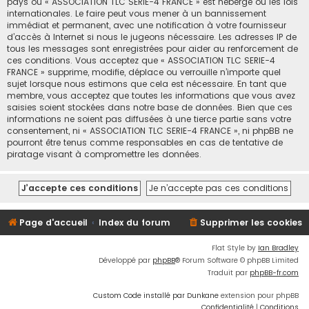
pays où « ASSOCIATION TLC SERIE-4 FRANCE » est hébergé ou les lois
internationales. Le faire peut vous mener à un bannissement
immédiat et permanent, avec une notification à votre fournisseur
d’accès à Internet si nous le jugeons nécessaire. Les adresses IP de
tous les messages sont enregistrées pour aider au renforcement de
ces conditions. Vous acceptez que « ASSOCIATION TLC SERIE-4
FRANCE » supprime, modifie, déplace ou verrouille n’importe quel
sujet lorsque nous estimons que cela est nécessaire. En tant que
membre, vous acceptez que toutes les informations que vous avez
saisies soient stockées dans notre base de données. Bien que ces
informations ne soient pas diffusées à une tierce partie sans votre
consentement, ni « ASSOCIATION TLC SERIE-4 FRANCE », ni phpBB ne
pourront être tenus comme responsables en cas de tentative de
piratage visant à compromettre les données.
Page d'accueil
Index du forum
Supprimer les cookies
Flat Style by
Ian Bradley
Développé par
phpBB
® Forum Software © phpBB Limited
Traduit par
phpBB-fr.com
Custom Code installé par Dunkane
extension pour phpBB
Confidentialité
|
Conditions