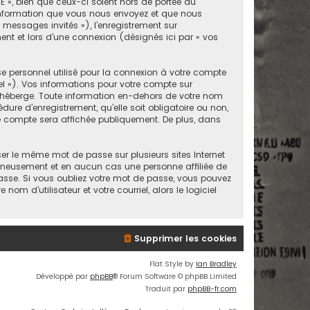
 », bien que ceux-ci soient hors de portée du
’information que vous nous envoyez et que nous
« messages invités »), l’enregistrement sur
nt et lors d’une connexion (désignés ici par « vos
e personnel utilisé pour la connexion à votre compte
el »). Vos informations pour votre compte sur
 héberge. Toute information en-dehors de votre nom
ure d’enregistrement, qu’elle soit obligatoire ou non,
re compte sera affichée publiquement. De plus, dans
er le même mot de passe sur plusieurs sites Internet
igneusement et en aucun cas une personne affiliée de
sse. Si vous oubliez votre mot de passe, vous pouvez
om d’utilisateur et votre courriel, alors le logiciel
Supprimer les cookies
Flat Style by
Ian Bradley
Développé par
phpBB
® Forum Software © phpBB Limited
Traduit par
phpBB-fr.com