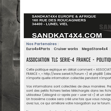
Nos Partenaires :
Euro4x4Parts
Cruiser works
MegaStore4x4
:
:
:
ASSOCIATION TLC SERIE-4 FRANCE - Politiq
Cette politique explique en détail comment « ASSOCIATIO
FRANCE », « http://www.serie4.fr/forum ») et phpBB (désig
n’importe quelle information collectée pendant n’import
Vos informations sont collectées de deux manières. Pr
sont des petits fichiers textes téléchargés dans les fic
utilisateur (désigné ci-après par « user-id ») et un id
Un troisième cookie sera créé une fois que vous navigue
avez lus, ce qui améliore votre navigation sur le forum.