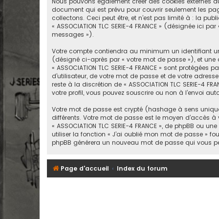
Nous pouvons également créer des cookies externes au 
document qui est prévu pour couvrir seulement les pag
collectons. Ceci peut être, et n’est pas limité à : la p
« ASSOCIATION TLC SERIE-4 FRANCE » (désignée ici par 
messages »).
Votre compte contiendra au minimum un identifiant uni
(désigné ci-après par « votre mot de passe »), et une a
« ASSOCIATION TLC SERIE-4 FRANCE » sont protégées pa
d’utilisateur, de votre mot de passe et de votre adress
reste à la discrétion de « ASSOCIATION TLC SERIE-4 FRA
votre profil, vous pouvez souscrire ou non à l’envoi aut
Votre mot de passe est crypté (hashage à sens unique) 
différents. Votre mot de passe est le moyen d’accès à
« ASSOCIATION TLC SERIE-4 FRANCE », de phpBB ou une 
utiliser la fonction « J’ai oublié mon mot de passe » fou
phpBB générera un nouveau mot de passe qui vous pe
Page d'accueil
Index du forum