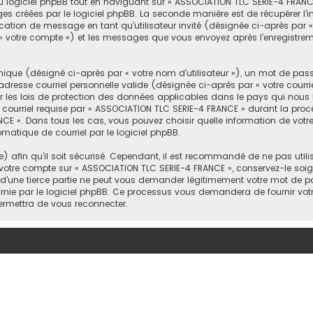
logiciel phpBB tout en naviguant sur « ASSOCIATION TLC SERIE-4 FRANCE
es créées par le logiciel phpBB. La seconde manière est de récupérer l
ublication de message en tant qu’utilisateur invité (désignée ci-après par 
« votre compte ») et les messages que vous envoyez après l’enregistreme
que (désigné ci-après par « votre nom d’utilisateur »), un mot de pass
dresse courriel personnelle valide (désignée ci-après par « votre courri
r les lois de protection des données applicables dans le pays qui nous
e courriel requise par « ASSOCIATION TLC SERIE-4 FRANCE » durant la procéd
NCE ». Dans tous les cas, vous pouvez choisir quelle information de vot
omatique de courriel par le logiciel phpBB.
afin qu’il soit sécurisé. Cependant, il est recommandé de ne pas utilis
 votre compte sur « ASSOCIATION TLC SERIE-4 FRANCE », conservez-le so
d’une tierce partie ne peut vous demander légitimement votre mot de pa
rnie par le logiciel phpBB. Ce processus vous demandera de fournir votre n
rmettra de vous reconnecter.