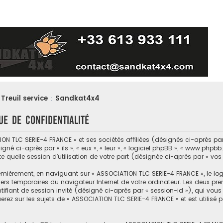
Treuil service
Sandkat4x4
:
ue de confidentialité
N TLC SERIE-4 FRANCE » et ses sociétés affiliées (désignés ci-après par 
né ci-après par « ils », « eux », « leur », « logiciel phpBB », « www.phpbb
e quelle session d’utilisation de votre part (désignée ci-après par « vos
emièrement, en naviguant sur « ASSOCIATION TLC SERIE-4 FRANCE », le log
hiers temporaires du navigateur Internet de votre ordinateur. Les deux pr
entifiant de session invité (désigné ci-après par « session-id »), qui v
rez sur les sujets de « ASSOCIATION TLC SERIE-4 FRANCE » et est utilisé p