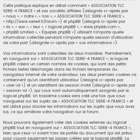
Cette politique explique en détail comment « ASSOCIATION TLC
SERIE-4 FRANCE » et ses sociétés affiliées (désignés ci-après par
« nous », « notre », « nos », « ASSOCIATION TLC SERIE-4 FRANCE »,
« http://www.serie4.fr/forum ») et phpBB (désigné ci-après par
« ils », « eux », « leur », « logiciel phpBB », « www.phpbb.com »,
« phpBB Limited », « Équipes phpBB ») utilisent n’importe quelle
information collectée pendant n’importe quelle session d’utilisation
de votre part (désignée ci-après par « vos informations »).
Vos informations sont collectées de deux manières. Premièrement,
en naviguant sur « ASSOCIATION TLC SERIE-4 FRANCE », le logiciel
phpBB créera un certain nombre de cookies, qui sont des petits
fichiers textes téléchargés dans les fichiers temporaires du
navigateur Internet de votre ordinateur. Les deux premiers cookies ne
contiennent qu’un identifiant utilisateur (désigné ci-après par
« user-id ») et un identifiant de session invité (désigné ci-après par
« session-id »), qui vous sont automatiquement assignés par le
logiciel phpBB. Un troisième cookie sera créé une fois que vous
naviguerez sur les sujets de « ASSOCIATION TLC SERIE-4 FRANCE » et
est utilisé pour stocker les informations sur les sujets que vous avez
lus, ce qui améliore votre navigation sur le forum.
Nous pouvons également créer des cookies externes au logiciel
phpBB tout en naviguant sur « ASSOCIATION TLC SERIE-4 FRANCE »,
bien que ceux-ci soient hors de portée du document qui est prévu
pour couvrir seulement les pages créées par le logiciel phpBB. La