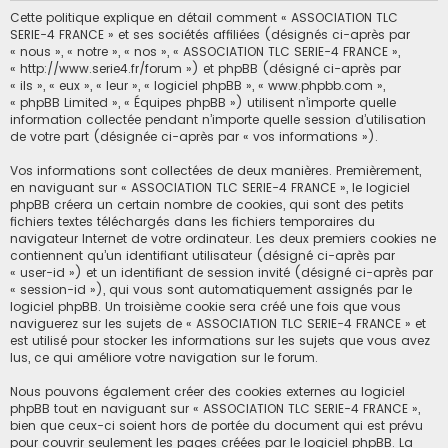
Cette politique explique en détail comment « ASSOCIATION TLC
SERIE-4 FRANCE » et ses sociétés affiliées (désignés ci-après par
« nous », « notre », « nos », « ASSOCIATION TLC SERIE-4 FRANCE »,
« http://www.serie4.fr/forum ») et phpBB (désigné ci-après par
« ils », « eux », « leur », « logiciel phpBB », « www.phpbb.com »,
« phpBB Limited », « Équipes phpBB ») utilisent n’importe quelle
information collectée pendant n’importe quelle session d’utilisation
de votre part (désignée ci-après par « vos informations »).
Vos informations sont collectées de deux manières. Premièrement,
en naviguant sur « ASSOCIATION TLC SERIE-4 FRANCE », le logiciel
phpBB créera un certain nombre de cookies, qui sont des petits
fichiers textes téléchargés dans les fichiers temporaires du
navigateur Internet de votre ordinateur. Les deux premiers cookies ne
contiennent qu’un identifiant utilisateur (désigné ci-après par
« user-id ») et un identifiant de session invité (désigné ci-après par
« session-id »), qui vous sont automatiquement assignés par le
logiciel phpBB. Un troisième cookie sera créé une fois que vous
naviguerez sur les sujets de « ASSOCIATION TLC SERIE-4 FRANCE » et
est utilisé pour stocker les informations sur les sujets que vous avez
lus, ce qui améliore votre navigation sur le forum.
Nous pouvons également créer des cookies externes au logiciel
phpBB tout en naviguant sur « ASSOCIATION TLC SERIE-4 FRANCE »,
bien que ceux-ci soient hors de portée du document qui est prévu
pour couvrir seulement les pages créées par le logiciel phpBB. La