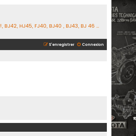
BJ42, HJ45, FJ40, BJ40 , BJ43, BJ 46 ...
S’enregistrer
Connexion