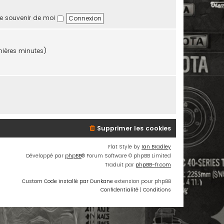
e souvenir de moi
ernières minutes)
Supprimer les cookies
Flat Style by
Ian Bradley
Développé par
phpBB
® Forum Software © phpBB Limited
Traduit par
phpBB-fr.com
Custom Code installé par Dunkane
extension pour phpBB
Confidentialité
|
Conditions