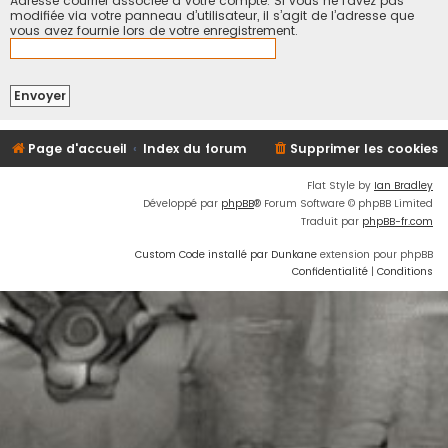
Adresse courriel associée à votre compte. Si vous ne l’avez pas
modifiée via votre panneau d’utilisateur, il s’agit de l’adresse que
vous avez fournie lors de votre enregistrement.
Page d'accueil
Index du forum
Supprimer les cookies
Flat Style by
Ian Bradley
Développé par
phpBB
® Forum Software © phpBB Limited
Traduit par
phpBB-fr.com
Custom Code installé par Dunkane
extension pour phpBB
Confidentialité
|
Conditions