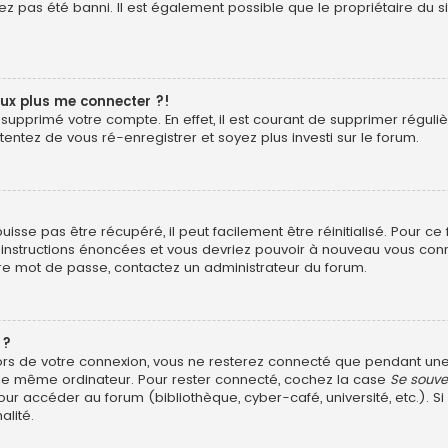
z pas été banni. Il est également possible que le propriétaire du si
eux plus me connecter ?!
ou supprimé votre compte. En effet, il est courant de supprimer rég
 tentez de vous ré-enregistrer et soyez plus investi sur le forum.
sse pas être récupéré, il peut facilement être réinitialisé. Pour ce
s instructions énoncées et vous devriez pouvoir à nouveau vous con
otre mot de passe, contactez un administrateur du forum.
 ?
ors de votre connexion, vous ne resterez connecté que pendant u
ant le même ordinateur. Pour rester connecté, cochez la case
Se souve
ur accéder au forum (bibliothèque, cyber-café, université, etc.). Si
alité.