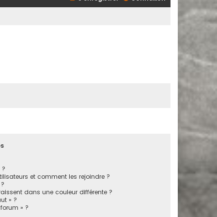
es
 ?
tilisateurs et comment les rejoindre ?
 ?
issent dans une couleur différente ?
ut » ?
 forum » ?