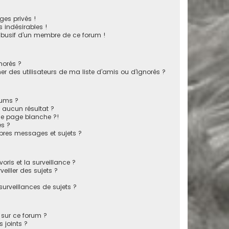
es privés !
 indésirables !
 abusif d’un membre de ce forum !
norés ?
 des utilisateurs de ma liste d’amis ou d’ignorés ?
rums ?
 aucun résultat ?
ne page blanche ?!
s ?
pres messages et sujets ?
voris et la surveillance ?
eiller des sujets ?
rveillances de sujets ?
s sur ce forum ?
 joints ?