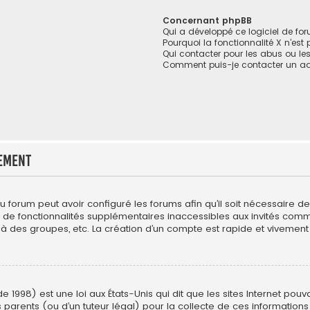
Concernant phpBB
Qui a développé ce logiciel de fo
Pourquoi la fonctionnalité X n’est
Qui contacter pour les abus ou le
Comment puis-je contacter un ad
ement
du forum peut avoir configuré les forums afin qu’il soit nécessaire 
r de fonctionnalités supplémentaires inaccessibles aux invités com
 à des groupes, etc. La création d’un compte est rapide et vivement 
e 1998) est une loi aux États-Unis qui dit que les sites Internet pou
 parents (ou d’un tuteur légal) pour la collecte de ces informations