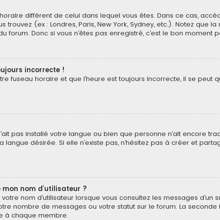
au horaire différent de celui dans lequel vous êtes. Dans ce cas, acc
s trouvez (ex : Londres, Paris, New York, Sydney, etc.). Notez que l
 forum. Donc si vous n’êtes pas enregistré, c’est le bon moment pou
ujours incorrecte !
e fuseau horaire et que l’heure est toujours incorrecte, il se peut q
 n’ait pas installé votre langue ou bien que personne n’ait encore t
 langue désirée. Si elle n’existe pas, n’hésitez pas à créer et part
 mon nom d’utilisateur ?
votre nom d’utilisateur lorsque vous consultez les messages d’un suj
otre nombre de messages ou votre statut sur le forum. La seconde 
pre à chaque membre.