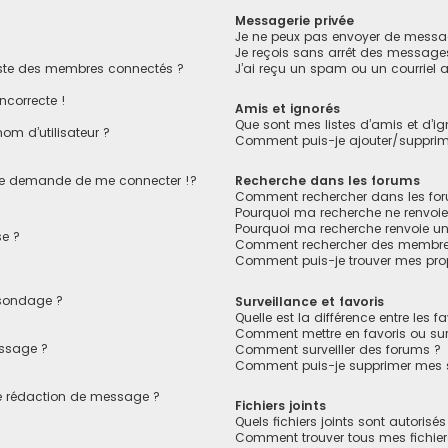
Messagerie privée
Je ne peux pas envoyer de messag
Je reçois sans arrêt des messages
ste des membres connectés ?
J’ai reçu un spam ou un courriel
ncorrecte !
Amis et ignorés
Que sont mes listes d’amis et d’ig
om d’utilisateur ?
Comment puis-je ajouter/supprimer
e demande de me connecter !?
Recherche dans les forums
Comment rechercher dans les fo
Pourquoi ma recherche ne renvoie
Pourquoi ma recherche renvoie u
e ?
Comment rechercher des membre
Comment puis-je trouver mes pro
 sondage ?
Surveillance et favoris
Quelle est la différence entre les fa
Comment mettre en favoris ou surv
essage ?
Comment surveiller des forums ?
Comment puis-je supprimer mes su
de rédaction de message ?
Fichiers joints
Quels fichiers joints sont autorisé
Comment trouver tous mes fichiers