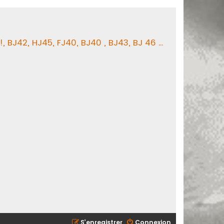
BJ42, HJ45, FJ40, BJ40 , BJ43, BJ 46 ...
S’enregistrer
Connexion