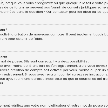
us, lorsque vous vous enregistrez ou que quelqu’un le fait à votre pl
res de ce forum ne peuvent pas fournir de conseils juridiques et ne
entionnées dans la question « Qui contacter pour les abus ou les qu
pas !
sactivé la création de nouveaux comptes. Il peut également avoir bann
orum pour obtenir de l’aide.
cter !
mot de passe. S’ils sont corrects, il y a deux possibilités :
ué avoir moins de 13 ans lors de l’enregistrement, alors vous devrez s
uvelle création de compte soit activée par vous-même ou par un a
nregistrement. Si vous avez reçu un courriel, suivez ses instructions.
ous ayez fourni une adresse incorrecte ou que le courriel ait été trai
ur.
ment, vérifiez que votre nom d’utilisateur et votre mot de passe soie